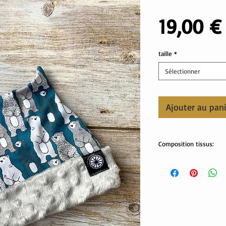
19,00 €
taille
*
Sélectionner
Ajouter au pan
Composition tissus:
Tissus Oekotex
jersey: 95% coton , 5%
minky pilou: 100% polye